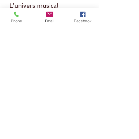
L’univers musical
Ma musique est influencée par :
Phone
Email
Facebook
les musiques du monde
le jazz et l’improvisation
les musiques électroniques organiques
les traditions acoustiques
Chaque concert de handpan est unique.
Il n’y a pas deux performances
identiques : l’instant, le public et
l’espace façonnent la musique.
Réserver un concert de handpan
Informations & contact
Si vous souhaitez organiser un concert
de handpan en France, discuter d’une
programmation ou obtenir des
informations techniques, vous pouvez