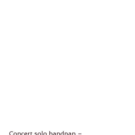
Concerts solo handpan
Concert solo handpan –